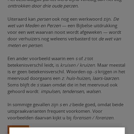
onttrokken door drie oude perzen.
Uiteraard kan
persen
ook nog een werkwoord zijn.
De
wet van Meden en Perzen
— een Bijbelse uitdrukking
voor een wet waarvan nooit wordt afgeweken — wordt
door verhuizers nog weleens verbasterd tot
de wet van
meten en persen
.
Een ander voorbeeld waarin een
s
of
z
tot
betekenisverschil leidt, is
kruisen / kruizen
. Maar meestal
is er geen betekenisverschil. Woorden op -
s
krijgen in het
meervoud doorgaans een
z
:
huis-huizen
,
laars-laarzen
.
Soms blijft de
s
staan omdat die in het meervoud ook
gehoord wordt:
impulsen
,
tendensen
,
walsen
.
In sommige gevallen zijn
s
en
z
beide goed, omdat beide
uitspraakvarianten frequent voorkomen. Voor
voorbeelden daarvan kijkt u bij
forensen / forenzen
.
Terug