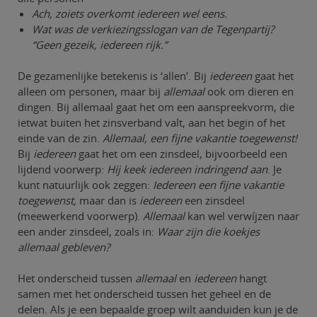
Ach, zoiets overkomt iedereen wel eens.
Wat was de verkiezingsslogan van de Tegenpartij?
“Geen gezeik, iedereen rijk.”
De gezamenlijke betekenis is ‘allen’. Bij
iedereen
gaat het
alleen om personen, maar bij
allemaal
ook om dieren en
dingen. Bij allemaal gaat het om een aanspreekvorm, die
ietwat buiten het zinsverband valt, aan het begin of het
einde van de zin.
Allemaal, een fijne vakantie toegewenst!
Bij
iedereen
gaat het om een zinsdeel, bijvoorbeeld een
lijdend voorwerp:
Hij keek iedereen indringend aan
. Je
kunt natuurlijk ook zeggen:
Iedereen een fijne vakantie
toegewenst,
maar dan is
iedereen
een zinsdeel
(meewerkend voorwerp).
Allemaal
kan wel verwíjzen naar
een ander zinsdeel, zoals in:
Waar zijn die koekjes
allemaal gebleven?
Het onderscheid tussen
allemaal
en
iedereen
hangt
samen met het onderscheid tussen het geheel en de
delen. Als je een bepaalde groep wilt aanduiden kun je de