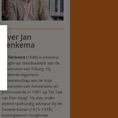
Over Jan
Renkema
Jan Renkema
(1948) is emeritus
hoogleraar tekstkwaliteit aan de
Universiteit van Tilburg. Hij
studeerde algemene
taalwetenschap aan de Vrije
Universiteit van Amsterdam en
promoveerde in 1981 op ‘De Taal
van Den Haag’. Hij was onder
andere taalkundig adviseur bij de
Tweede Kamer (1975-1978),
buitengewoon hoogleraar