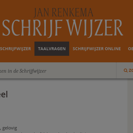
SCHRIJFWIJZER
TAALVRAGEN
SCHRIJFWIJZER ONLINE
O
Z
eel
, gelovig