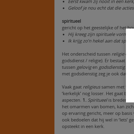
Eerst kwam zij nooit in een kerk,
Geloof je nou echt dat die actie
spiritueel
gericht op het geestelijke of het b
Hij kreeg zijn spirituele vormin
Ik krijg zo’n hekel aan dat spiri
Het onderscheid tussen
religie
en
g
godsdienst / religie). Er bestaat ov
tussen
gelovig
en
godsdienstig
. Als
met godsdienstig zeg je ook dat je
Vaak gaat
religieus
samen met ‘kerke
‘kerkelijk’ nog losser. Het gaat bij 
aspecten.
1.
Spiritueel
is breder d
het omarmen van bomen, kan zich
op ervaring gericht, meer op basis 
ook bedoelen dat hij wel in ‘Iets’ g
opsteekt in een kerk.