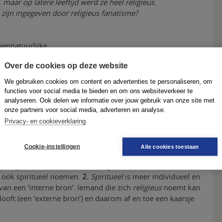
 maar op latere leeftijd werd ze heel religieus.
s zijn ingegeven door religieus fanatisme?
ovennatuurlijke
g in een klooster van de benedictijnen.
Over de cookies op deze website
tuele gedoe met aura’s en chakra’s.
We gebruiken cookies om content en advertenties te personaliseren, om
odsdienst
is al behandeld in het Verwarwoordenboek (zie
functies voor social media te bieden en om ons websiteverkeer te
erigens ook een subtiel verschil
analyseren. Ook delen we informatie over jouw gebruik van onze site met
onze partners voor social media, adverteren en analyse.
 je
gelovig
bent, geloof je in een God, maar
 tot een bepaalde
Privacy- en cookieverklaring
godsdienst
behoort.
lijk’, maar dat hoeft niet. En bij
spiritueel
is de band met
Cookie-instellingen
Alle cookies toestaan
de verschillen tussen
religieus
en
spiritueel
om twee
an
religieus
. Iemand die zich bezighoudt met reiki of tarot of
 ook spiritueel noemen.
2.
Spiritueel
is meer individueel en
van een ‘interne bron’. Iemand die zich
religieus
noemt kan
elooft (een ‘externe bron’) en daarom af en toe een kaarsje