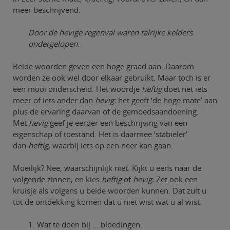
meer beschrijvend.
Door de hevige regenval waren talrijke kelders
ondergelopen.
Beide woorden geven een hoge graad aan. Daarom
worden ze ook wel door elkaar gebruikt. Maar toch is er
een mooi onderscheid. Het woordje
heftig
doet net iets
meer of iets ander dan
hevig:
het geeft ‘de hoge mate’ aan
plus de ervaring daarvan of de gemoedsaandoening.
Met
hevig
geef je eerder een beschrijving van een
eigenschap of toestand. Het is daarmee ‘stabieler’
dan
heftig,
waarbij iets op een neer kan gaan.
Moeilijk? Nee, waarschijnlijk niet. Kijkt u eens naar de
volgende zinnen, en kies
heftig
of
hevig.
Zet ook een
kruisje als volgens u beide woorden kunnen. Dat zult u
tot de ontdekking komen dat u niet wist wat u al wist.
1. Wat te doen bij … bloedingen.