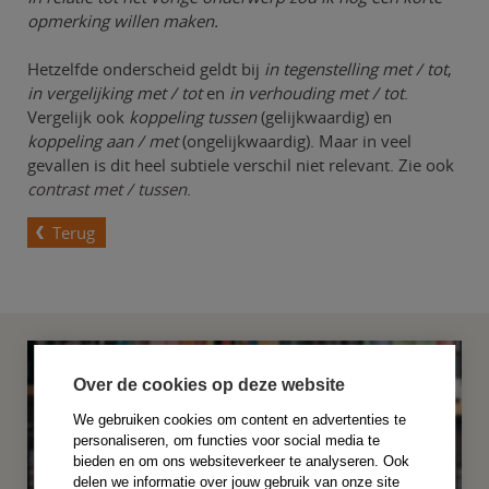
opmerking willen maken.
Hetzelfde onderscheid geldt bij
in tegenstelling met / tot
,
in vergelijking met / tot
en
in verhouding met / tot
.
Vergelijk ook
koppeling tussen
(gelijkwaardig) en
koppeling aan / met
(ongelijkwaardig). Maar in veel
gevallen is dit heel subtiele verschil niet relevant. Zie ook
contrast met / tussen
.
Terug
Over de cookies op deze website
We gebruiken cookies om content en advertenties te
personaliseren, om functies voor social media te
bieden en om ons websiteverkeer te analyseren. Ook
delen we informatie over jouw gebruik van onze site