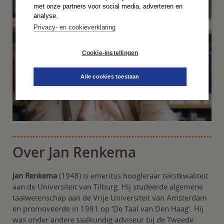
met onze partners voor social media, adverteren en
analyse.
Privacy- en cookieverklaring
Cookie-instellingen
Alle cookies toestaan
Over Jan Renkema
Jan Renkema
(1948) is emeritus hoogleraar tekstkwaliteit
aan de Universiteit van Tilburg. Hij studeerde algemene
taalwetenschap aan de Vrije Universiteit van Amsterdam
en promoveerde in 1981 op ‘De Taal van Den Haag’. Hij
was onder andere taalkundig adviseur bij de Tweede