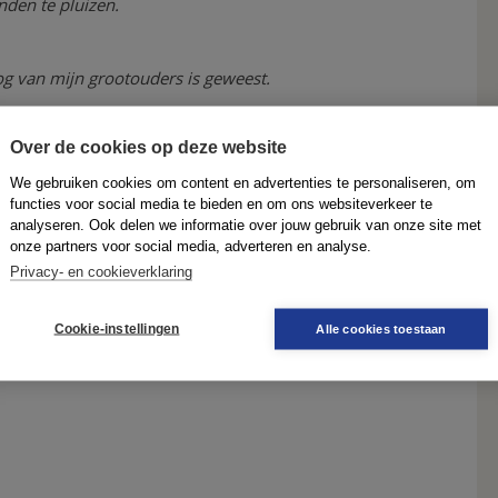
den te pluizen.
og van mijn grootouders is geweest.
e betekenissen: 'in een lastig parket zitten', 'het parket
Over de cookies op deze website
ie'. Beide betekenissen gaan terug op 'houten vloer', of
loten ruimte kan worden gevormd. Een lastig parket
We gebruiken cookies om content en advertenties te personaliseren, om
 waar je moeilijk uit komt. Zie ook
tapijt / vloerkleed
.
functies voor social media te bieden en om ons websiteverkeer te
analyseren. Ook delen we informatie over jouw gebruik van onze site met
onze partners voor social media, adverteren en analyse.
Privacy- en cookieverklaring
Cookie-instellingen
Alle cookies toestaan