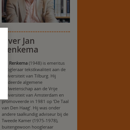
Over Jan
Renkema
Jan Renkema
(1948) is emeritus
hoogleraar tekstkwaliteit aan de
Universiteit van Tilburg. Hij
studeerde algemene
taalwetenschap aan de Vrije
Universiteit van Amsterdam en
promoveerde in 1981 op ‘De Taal
van Den Haag’. Hij was onder
andere taalkundig adviseur bij de
Tweede Kamer (1975-1978),
buitengewoon hoogleraar