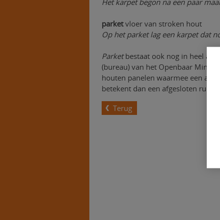
Het karpet begon na een paar maan
parket
vloer van stroken hout
Op het parket lag een karpet dat n
Parket
bestaat ook nog in heel ander
(bureau) van het Openbaar Minister
houten panelen waarmee een afges
betekent dan een afgesloten ruimte
Terug