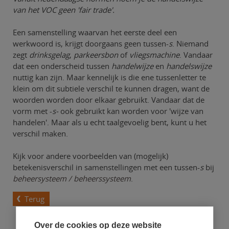
van het VOC geen 'fair trade'.
Een samenstelling waarvan het eerste deel een
werkwoord is, krijgt doorgaans geen tussen-
s
. Niemand
zegt
drinksgelag
,
parkeersbon
of
vliegsmachine
. Vandaar
dat een onderscheid tussen
handelwijze
en
handelswijze
nuttig kan zijn. Maar kennelijk is die ene tussenletter te
klein om dit subtiele verschil te kunnen dragen, want de
woorden worden door elkaar gebruikt. Vandaar dat de
vorm met -
s-
ook gebruikt kan worden voor 'wijze van
handelen'. Maar als u echt taalgevoelig bent, kunt u het
verschil maken.
Kijk voor andere voorbeelden van (mogelijk)
betekenisverschil in samenstellingen met een tussen-
s
bij
beheersysteem / beheerssysteem
.
Terug
Over de cookies op deze website