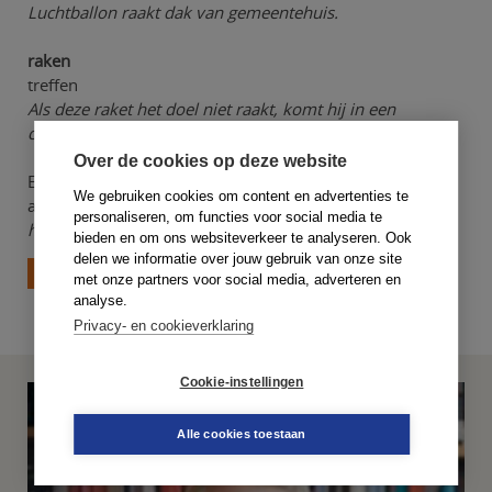
Luchtballon raakt dak van gemeentehuis.
raken
treffen
Als deze raket het doel niet raakt, komt hij in een
cirkelbaan rond de aarde.
Over de cookies op deze website
En wat
raken
in de volgende zin betekent, kunt u
We gebruiken cookies om content en advertenties te
achterhalen wanneer u weer nuchter bent:
Gisteravond
personaliseren, om functies voor social media te
heb ik hem geloof ik flink geraakt.
bieden en om ons websiteverkeer te analyseren. Ook
delen we informatie over jouw gebruik van onze site
Terug
met onze partners voor social media, adverteren en
analyse.
Privacy- en cookieverklaring
Cookie-instellingen
Alle cookies toestaan