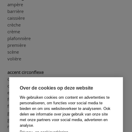
ampère
barrière
caissière
crèche
crème
plafonnière
première
scène
volière
accent circonflexe
crème fraîche
crêpe
Over de cookies op deze website
enquête
We gebruiken cookies om content en advertenties te
fêteren
personaliseren, om functies voor social media te
frêle
bieden en om ons websiteverkeer te analyseren. Ook
gemêleerd
delen we informatie over jouw gebruik van onze site
gêne
met onze partners voor social media, adverteren en
analyse.
maîtresse