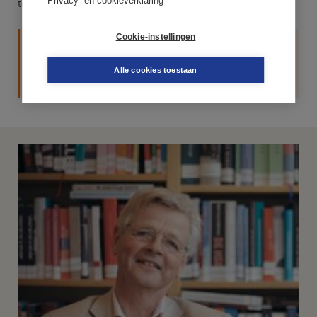
Privacy- en cookieverklaring
tête-à-tête
Cookie-instellingen
Lees de toelichting in Schrijfwijzer
online
Alle cookies toestaan
paragraaf 8.8, regels 1 tot en met 3