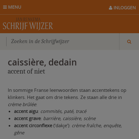
MENU
INLOGGEN
caissière, dedain
accent of niet
In sommige Franse leenwoorden staan accenttekens op
klinkers. Het gaat om drie tekens. Ze staan alle drie in
crème brûlée
:
accent aigu
:
commités, paté, tracé
accent grave
:
barrière, caissière, scène
accent circonflexe
(‘dakje’):
crème fraîche, enquête,
gêne