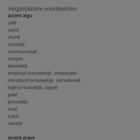
Vergelijkbare voorbeelden
accent aigu
café
carré
cliché
comités
communiqué
coupés
decolleté
employé (vrouwelijk:
employee
)
introducé (vrouwelijk:
introducee
)
logé (vrouwelijk:
logee
)
paté
procedés
rosé
tracé
variété
accent grave